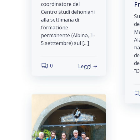
F
coordinatore del
Centro studi dehoniani
Su
alla settimana di
de
formazione
Ma
permanente (Albino, 1-
Al
5 setttembre) sul […]
ha
de
de
0
Leggi
“D