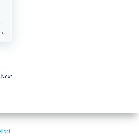
Posts
e
Next
ion
navigation
libri