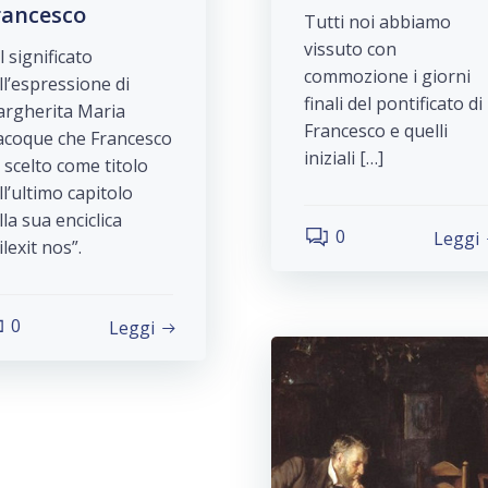
rancesco
Tutti noi abbiamo
vissuto con
l significato
commozione i giorni
ll’espressione di
finali del pontificato di
rgherita Maria
Francesco e quelli
acoque che Francesco
iniziali […]
 scelto come titolo
ll’ultimo capitolo
lla sua enciclica
0
Leggi
ilexit nos”.
0
Leggi