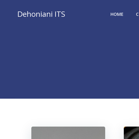
Vai
al
Dehoniani ITS
HOME
C
contenuto