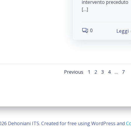
intervento preceduto
[…]
0
Leggi
Posts
Posts
Page
Page
Page
Page
Pag
Previous
1
2
3
4
…
7
navigation
navigat
026 Dehoniani ITS. Created for free using WordPress and
Co