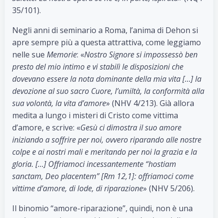
35/101).
Negli anni di seminario a Roma, l’anima di Dehon si
apre sempre più a questa attrattiva, come leggiamo
nelle sue
Memorie
: «
Nostro Signore si impossessò ben
presto del mio intimo e vi stabilì le disposizioni che
dovevano essere la nota dominante della mia vita […] la
devozione al suo sacro Cuore, l’umiltà, la conformità alla
sua volontà, la vita d’amore
» (NHV 4/213). Già allora
medita a lungo i misteri di Cristo come vittima
d’amore, e scrive: «
Gesù ci dimostra il suo amore
iniziando a soffrire per noi, ovvero riparando alle nostre
colpe e ai nostri mali e meritando per noi la grazia e la
gloria. […] Offriamoci incessantemente “hostiam
sanctam, Deo placentem” [Rm 12,1]: offriamoci come
vittime d’amore, di lode, di riparazione
» (NHV 5/206).
Il binomio “amore-riparazione”, quindi, non è una