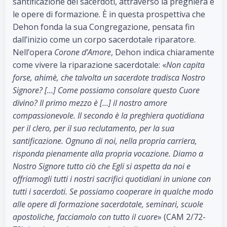
santificazione dei sacerdoti, attraverso la preghiera e
le opere di formazione. È in questa prospettiva che
Dehon fonda la sua Congregazione, pensata fin
dall’inizio come un corpo sacerdotale riparatore.
Nell’opera
Corone d’Amore
, Dehon indica chiaramente
come vivere la riparazione sacerdotale: «
Non capita
forse, ahimè, che talvolta un sacerdote tradisca Nostro
Signore? […] Come possiamo consolare questo Cuore
divino? Il primo mezzo è […] il nostro amore
compassionevole. Il secondo è la preghiera quotidiana
per il clero, per il suo reclutamento, per la sua
santificazione. Ognuno di noi, nella propria carriera,
risponda pienamente alla propria vocazione. Diamo a
Nostro Signore tutto ciò che Egli si aspetta da noi e
offriamogli tutti i nostri sacrifici quotidiani in unione con
tutti i sacerdoti. Se possiamo cooperare in qualche modo
alle opere di formazione sacerdotale, seminari, scuole
apostoliche, facciamolo con tutto il cuore
» (CAM 2/72-