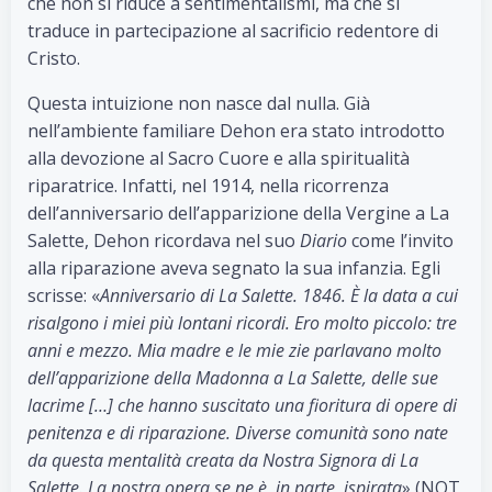
che non si riduce a sentimentalismi, ma che si
traduce in partecipazione al sacrificio redentore di
Cristo.
Questa intuizione non nasce dal nulla. Già
nell’ambiente familiare Dehon era stato introdotto
alla devozione al Sacro Cuore e alla spiritualità
riparatrice. Infatti, nel 1914, nella ricorrenza
dell’anniversario dell’apparizione della Vergine a La
Salette, Dehon ricordava nel suo
Diario
come l’invito
alla riparazione aveva segnato la sua infanzia. Egli
scrisse: «
Anniversario di La Salette. 1846. È la data a cui
risalgono i miei più lontani ricordi. Ero molto piccolo: tre
anni e mezzo. Mia madre e le mie zie parlavano molto
dell’apparizione della Madonna a La Salette, delle sue
lacrime […] che hanno suscitato una fioritura di opere di
penitenza e di riparazione. Diverse comunità sono nate
da questa mentalità creata da Nostra Signora di La
Salette. La nostra opera se ne è, in parte, ispirata
» (NQT