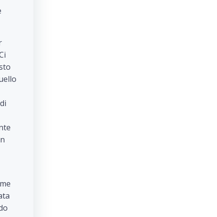
e
r
Ci
sto
uello
di
nte
in
ome
ata
ndo