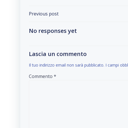
Post
Previous post
navigation
No responses yet
Lascia un commento
Il tuo indirizzo email non sarà pubblicato.
I campi obb
Commento
*