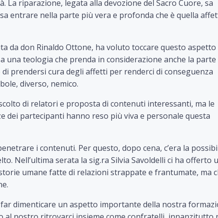
à. La riparazione, legata alla devozione del Sacro Cuore, sa
a entrare nella parte più vera e profonda che è quella affet
uta da don Rinaldo Ottone, ha voluto toccare questo aspetto
 a una teologia che prenda in considerazione anche la parte
e di prendersi cura degli affetti per renderci di conseguenza
debole, diverso, nemico.
lto di relatori e proposta di contenuti interessanti, ma le
dei partecipanti hanno reso più viva e personale questa
enetrare i contenuti. Per questo, dopo cena, c’era la possibil
o. Nell’ultima serata la sig.ra Silvia Savoldelli ci ha offerto 
 e storie umane fatte di relazioni strappate e frantumate, ma 
ne.
 far dimenticare un aspetto importante della nostra formaz
al nostro ritrovarci insieme come confratelli, innanzitutto 