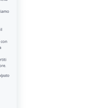
cciamo
il
i con
a
titi
ore.
olpato