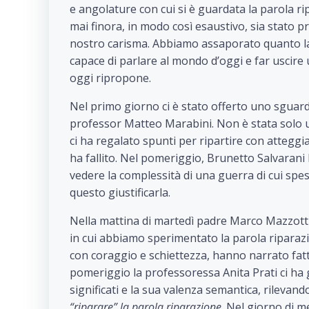
e angolature con cui si è guardata la parola ri
mai finora, in modo così esaustivo, sia stato pr
nostro carisma. Abbiamo assaporato quanto la 
capace di parlare al mondo d’oggi e far uscire
oggi ripropone.
Nel primo giorno ci è stato offerto uno sguard
professor Matteo Marabini. Non è stata solo u
ci ha regalato spunti per ripartire con atteggia
ha fallito. Nel pomeriggio, Brunetto Salvarani h
vedere la complessità di una guerra di cui spes
questo giustificarla.
Nella mattina di martedì padre Marco Mazzotti
in cui abbiamo sperimentato la parola riparazi
con coraggio e schiettezza, hanno narrato fatti
pomeriggio la professoressa Anita Prati ci ha g
significati e la sua valenza semantica, rilevan
“riparare” la parola riparazione
. Nel giorno di m