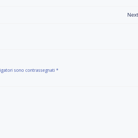
Post
Next
navigation
ligatori sono contrassegnati
*