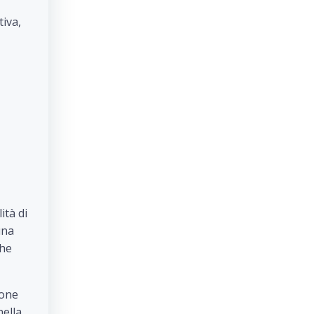
tiva,
ità di
una
che
ione
nella