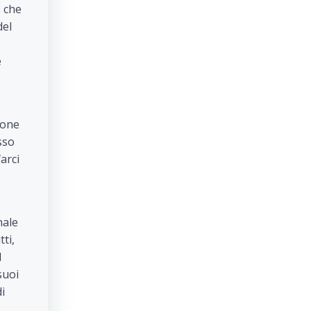
o che
del
e
ione
sso
arci
nale
ti,
l
suoi
i