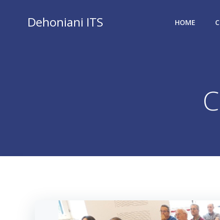
Vai
al
Dehoniani ITS
HOME
C
contenuto
C