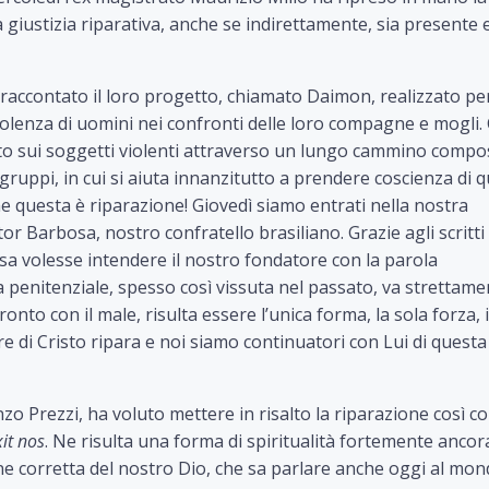
 giustizia riparativa, anche se indirettamente, sia presente 
raccontato il loro progetto, chiamato Daimon, realizzato pe
violenza di uomini nei confronti delle loro compagne e mogli. 
to sui soggetti violenti attraverso un lungo cammino compo
 gruppi, in cui si aiuta innanzitutto a prendere coscienza di q
he questa è riparazione! Giovedì siamo entrati nella nostra
tor Barbosa, nostro confratello brasiliano. Grazie agli scritti 
a volesse intendere il nostro fondatore con la parola
a penitenziale, spesso così vissuta nel passato, va strettame
onto con il male, risulta essere l’unica forma, la sola forza, 
e di Cristo ripara e noi siamo continuatori con Lui di questa
zo Prezzi, ha voluto mettere in risalto la riparazione così c
xit nos
. Ne risulta una forma di spiritualità fortemente ancor
ine corretta del nostro Dio, che sa parlare anche oggi al mo