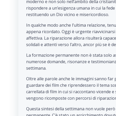
moderno e non solo nell’ambito della cristianit
rispondere a un’esigenza umana in cui la fede s
restituendo un Dio vicino e misericordioso.
In qualche modo anche l’ultima relazione, ten
appena ricordato. Oggi è urgente riavvicinarsi
affettiva. La riparazione allora risulterà capac
solidali e attenti verso l’altro, ancor più se è 
La formazione permanente non è stata solo asco
numerose domande, risonanze e testimonianze 
settimana.
Oltre alle parole anche le immagini sanno far p
guardare dei film che riprendessero il tema scelt
carrellata di film in cui si raccontano vicende
vengono ricomposte con percorsi di riparazio
Questa sintesi della settimana non vuole però
permanente. C’è stato un arricchimento dovuto 