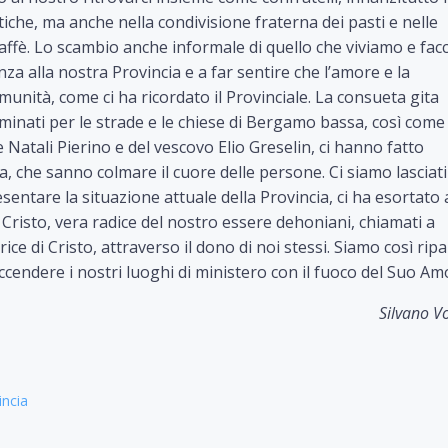
iche, ma anche nella condivisione fraterna dei pasti e nelle
caffè. Lo scambio anche informale di quello che viviamo e fa
za alla nostra Provincia e a far sentire che l’amore e la
munità, come ci ha ricordato il Provinciale. La consueta gita
nati per le strade e le chiese di Bergamo bassa, così come 
Natali Pierino e del vescovo Elio Greselin, ci hanno fatto
a, che sanno colmare il cuore delle persone. Ci siamo lasciat
esentare la situazione attuale della Provincia, ci ha esortato 
Cristo, vera radice del nostro essere dehoniani, chiamati a
ice di Cristo, attraverso il dono di noi stessi. Siamo così ripar
accendere i nostri luoghi di ministero con il fuoco del Suo Am
Silvano V
incia