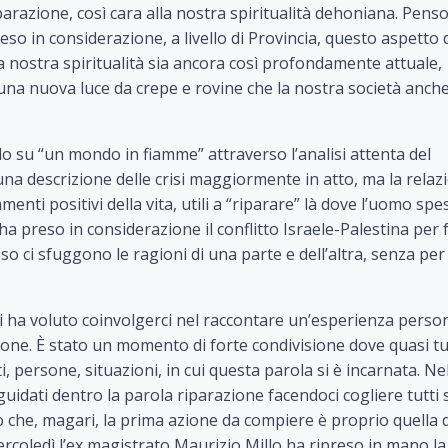
parazione, così cara alla nostra spiritualità dehoniana. Pens
eso in considerazione, a livello di Provincia, questo aspetto 
nostra spiritualità sia ancora così profondamente attuale,
 una nuova luce da crepe e rovine che la nostra società anch
o su “un mondo in fiamme” attraverso l’analisi attenta del
na descrizione delle crisi maggiormente in atto, ma la relaz
menti positivi della vita, utili a “riparare” là dove l’uomo spe
a preso in considerazione il conflitto Israele-Palestina per f
so ci sfuggono le ragioni di una parte e dell’altra, senza per
 ha voluto coinvolgerci nel raccontare un’esperienza perso
one. È stato un momento di forte condivisione dove quasi tut
, persone, situazioni, in cui questa parola si è incarnata. Ne
uidati dentro la parola riparazione facendoci cogliere tutti 
do che, magari, la prima azione da compiere è proprio quella d
ercoledì l’ex magistrato Maurizio Millo ha ripreso in mano la