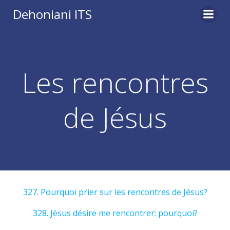
Vai
Dehoniani ITS
al
contenuto
Les rencontres
de Jésus
327. Pourquoi prier sur les rencontres de Jésus?
328. Jèsus désire me rencontrer: pourquoi?