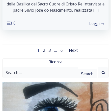
della Basilica del Sacro Cuore di Cristo Re Intervista a
padre Silvio José do Nascimento, realizzata […]
0
Leggi
Posts
Posts
Page
Page
Page
Page
1
2
3
…
6
Next
navigation
navigati
Ricerca
Search
for: