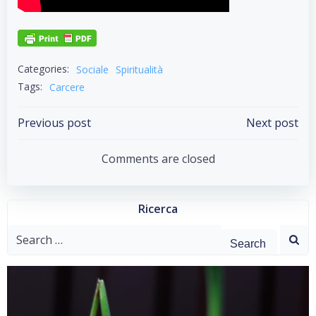
Categories:
Sociale
Spiritualità
Tags:
Carcere
Post
Post
Previous post
Next post
navigation
navigation
Comments are closed
Ricerca
Search
for: