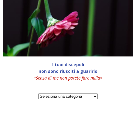
I tuoi discepoli
non sono riusciti a guarirlo
«Senza di me non potete fare nulla»
Categorie