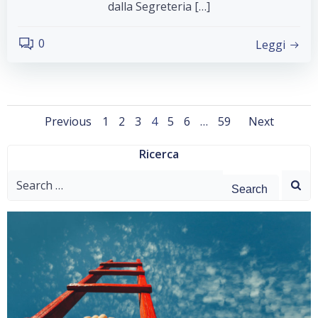
dalla Segreteria […]
0
Leggi
Posts
Posts
Post
Page
Page
Page
Page
Page
Page
Page
Previous
1
2
3
4
5
6
…
59
Next
navigation
navigation
navig
Ricerca
Search
for: