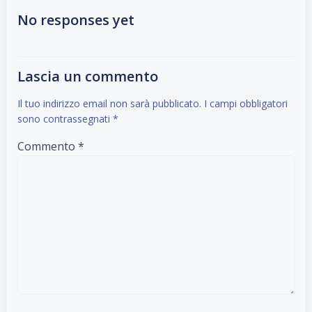
navigation
navigation
No responses yet
Lascia un commento
Il tuo indirizzo email non sarà pubblicato.
I campi obbligatori
sono contrassegnati
*
Commento
*