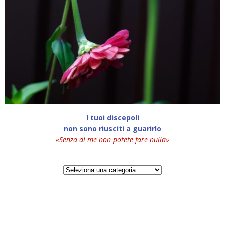
I tuoi discepoli
non sono riusciti a guarirlo
«Senza di me non potete fare nulla»
Categorie