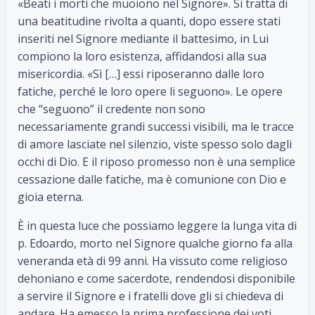
«Beati i morti che muoiono nel Signore». Si tratta di
una beatitudine rivolta a quanti, dopo essere stati
inseriti nel Signore mediante il battesimo, in Lui
compiono la loro esistenza, affidandosi alla sua
misericordia. «Sì […] essi riposeranno dalle loro
fatiche, perché le loro opere li seguono». Le opere
che “seguono” il credente non sono
necessariamente grandi successi visibili, ma le tracce
di amore lasciate nel silenzio, viste spesso solo dagli
occhi di Dio. E il riposo promesso non è una semplice
cessazione dalle fatiche, ma è comunione con Dio e
gioia eterna.
È in questa luce che possiamo leggere la lunga vita di
p. Edoardo, morto nel Signore qualche giorno fa alla
veneranda età di 99 anni. Ha vissuto come religioso
dehoniano e come sacerdote, rendendosi disponibile
a servire il Signore e i fratelli dove gli si chiedeva di
andare. Ha emesso la prima professione dei voti