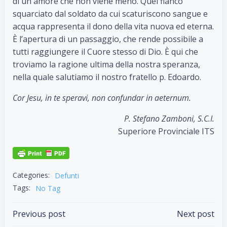
di un amore che non viene meno. Quel fianco
squarciato dal soldato da cui scaturiscono sangue e
acqua rappresenta il dono della vita nuova ed eterna.
È l’apertura di un passaggio, che rende possibile a
tutti raggiungere il Cuore stesso di Dio. È qui che
troviamo la ragione ultima della nostra speranza,
nella quale salutiamo il nostro fratello p. Edoardo.
Cor Jesu, in te speravi, non confundar in aeternum.
P. Stefano Zamboni, S.C.I.
Superiore Provinciale ITS
Categories:
Defunti
Tags:
No Tag
Post
Post
Previous post
Next post