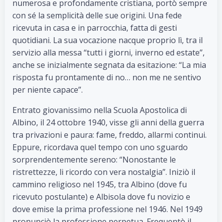
numerosa e profondamente cristiana, portò sempre
con sé la semplicità delle sue origini. Una fede
ricevuta in casa e in parrocchia, fatta di gesti
quotidiani. La sua vocazione nacque proprio lì, tra il
servizio alla messa “tutti i giorni, inverno ed estate”,
anche se inizialmente segnata da esitazione: “La mia
risposta fu prontamente di no… non me ne sentivo
per niente capace”.
Entrato giovanissimo nella Scuola Apostolica di
Albino, il 24 ottobre 1940, visse gli anni della guerra
tra privazioni e paura: fame, freddo, allarmi continui.
Eppure, ricordava quel tempo con uno sguardo
sorprendentemente sereno: “Nonostante le
ristrettezze, li ricordo con vera nostalgia”. Iniziò il
cammino religioso nel 1945, tra Albino (dove fu
ricevuto postulante) e Albisola dove fu novizio e
dove emise la prima professione nel 1946. Nel 1949
pronunciò la professione perpetua. Frequentò il