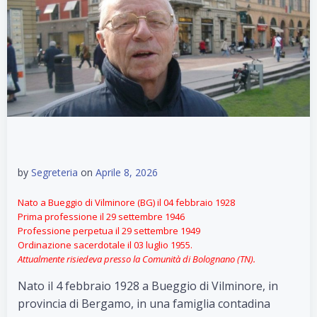
by
Segreteria
on
Aprile 8, 2026
Nato a Bueggio di Vilminore (BG) il 04 febbraio 1928
Prima professione il 29 settembre 1946
Professione perpetua il 29 settembre 1949
Ordinazione sacerdotale il 03 luglio 1955.
Attualmente risiedeva presso la Comunità di Bolognano (TN).
Nato il 4 febbraio 1928 a Bueggio di Vilminore, in
provincia di Bergamo, in una famiglia contadina