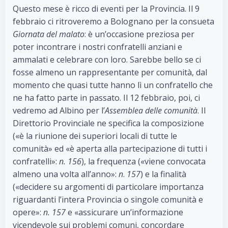
Questo mese è ricco di eventi per la Provincia. Il 9
febbraio ci ritroveremo a Bolognano per la consueta
Giornata del malato
: è un’occasione preziosa per
poter incontrare i nostri confratelli anziani e
ammalati e celebrare con loro. Sarebbe bello se ci
fosse almeno un rappresentante per comunità, dal
momento che quasi tutte hanno lì un confratello che
ne ha fatto parte in passato. Il 12 febbraio, poi, ci
vedremo ad Albino per l’
Assemblea delle comunità
. Il
Direttorio Provinciale ne specifica la composizione
(«è la riunione dei superiori locali di tutte le
comunità» ed «è aperta alla partecipazione di tutti i
confratelli»:
n. 156
), la frequenza («viene convocata
almeno una volta all’anno»:
n
.
157
) e la finalità
(«decidere su argomenti di particolare importanza
riguardanti l’intera Provincia o singole comunità e
opere»:
n. 157
e «assicurare un’informazione
vicendevole sui problemi comuni, concordare