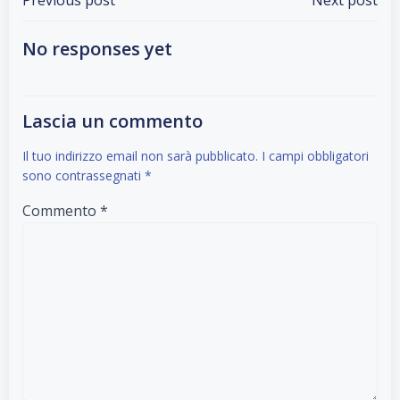
Post
Post
navigation
navigation
No responses yet
Lascia un commento
Il tuo indirizzo email non sarà pubblicato.
I campi obbligatori
sono contrassegnati
*
Commento
*