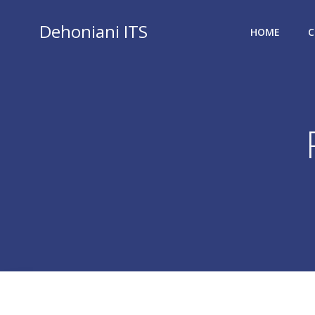
Vai
al
Dehoniani ITS
HOME
C
contenuto