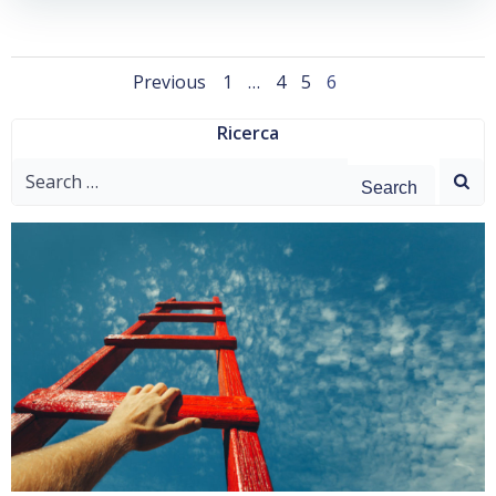
Posts
Posts
Page
Page
Page
Page
Previous
1
…
4
5
6
navigation
navigation
Ricerca
Search
for: