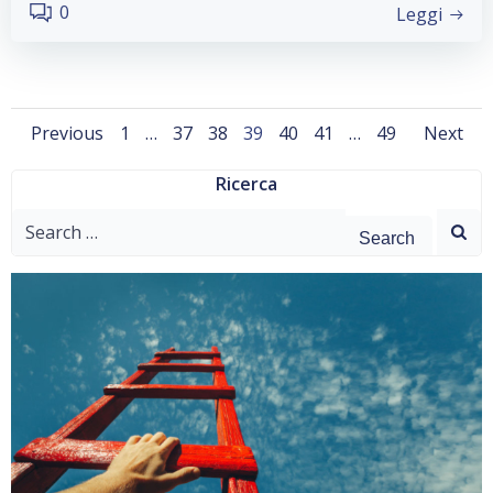
0
Leggi
Posts
Posts
Pos
Page
Page
Page
Page
Page
Page
Page
Previous
1
…
37
38
39
40
41
…
49
Next
navigation
navigation
nav
Ricerca
Search
for: