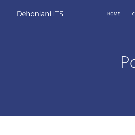
Vai
al
Dehoniani ITS
HOME
C
contenuto
P