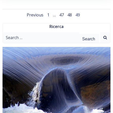
Posts
Posts
Page
Page
Page
Page
Previous
1
…
47
48
49
navigation
navigation
Ricerca
Search
for: