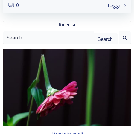
0
Leggi
Ricerca
Search
for:
I tuoi discepoli