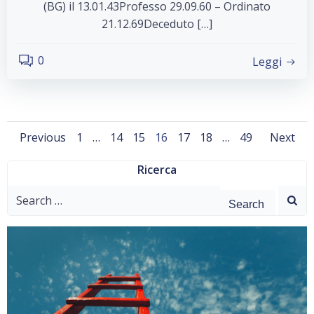
(BG) il 13.01.43Professo 29.09.60 – Ordinato
21.12.69Deceduto […]
0
Leggi
Posts
Posts
Pos
Page
Page
Page
Page
Page
Page
Page
Previous
1
…
14
15
16
17
18
…
49
Next
navigation
navigation
nav
Ricerca
Search
for: