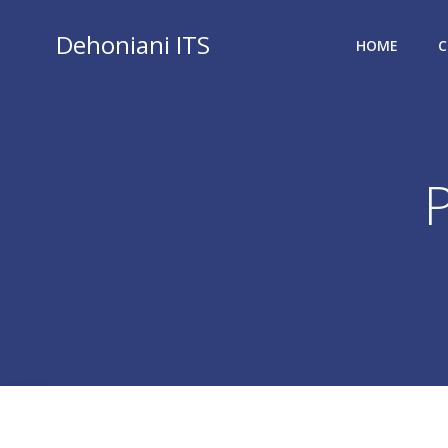
Vai
al
Dehoniani ITS
HOME
C
contenuto