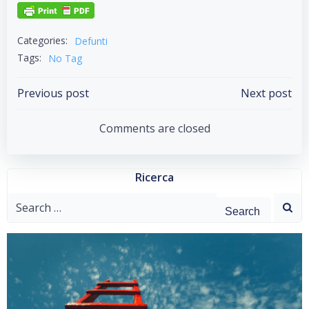
Categories:
Defunti
Tags:
No Tag
Post
Post
Previous post
Next post
navigation
navigation
Comments are closed
Ricerca
Search
for: