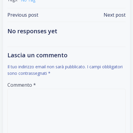
Post
Post
Previous post
Next post
navigation
navigation
No responses yet
Lascia un commento
Il tuo indirizzo email non sarà pubblicato.
I campi obbligatori
sono contrassegnati
*
Commento
*