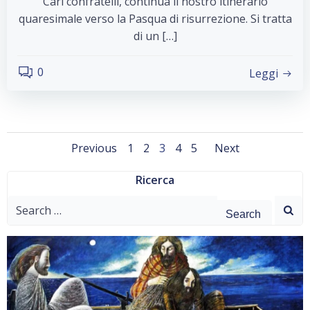
Cari confratelli, continua il nostro itinerario
quaresimale verso la Pasqua di risurrezione. Si tratta
di un […]
0
Leggi
Posts
Posts
Posts
Page
Page
Page
Page
Page
Previous
1
2
3
4
5
Next
navigation
navigation
navigat
Ricerca
Search
for: