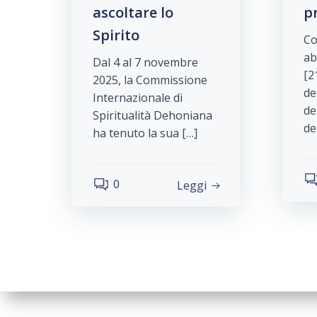
ascoltare lo
p
Spirito
Co
ab
Dal 4 al 7 novembre
[2
2025, la Commissione
de
Internazionale di
de
Spiritualità Dehoniana
de
ha tenuto la sua […]
0
Leggi