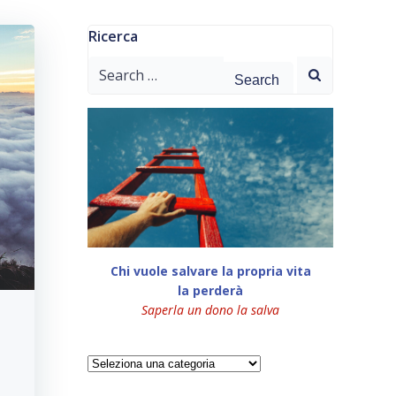
Ricerca
Search
for:
Chi vuole salvare la propria vita
la perderà
Saperla un dono la salva
Categorie