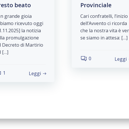
resto beato
Provinciale
n grande gioia
Cari confratelli, l’inizio
biamo ricevuto oggi
dell’Avvento ci ricorda
1.11.2025] la notizia
che la nostra vita è ve
lla promulgazione
se siamo in attesa: […]
l Decreto di Martirio
l […]
0
Leggi
1
Leggi