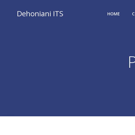
Vai
al
Dehoniani ITS
HOME
C
contenuto