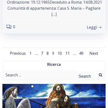
Ordinazione: 19.12.1965Deceduto a Roma: 14.08.2021
Comunità di appartenenza: Casa S. Maria – Pagliare
[…]
0
Leggi
Posts
Posts
Pos
Page
Page
Page
Page
Page
Page
Page
Previous
1
…
7
8
9
10
11
…
49
Next
navigation
navigation
navi
Ricerca
Search
for: