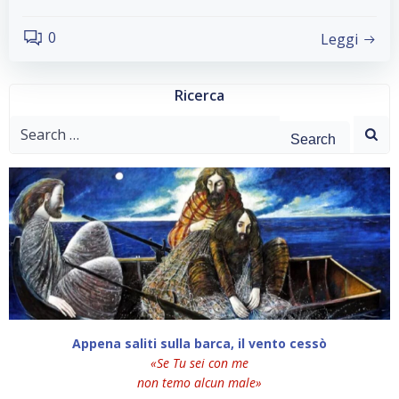
0
Leggi
Ricerca
Search
for:
Appena saliti sulla barca, il vento cessò
«Se Tu sei con me
non temo alcun male»