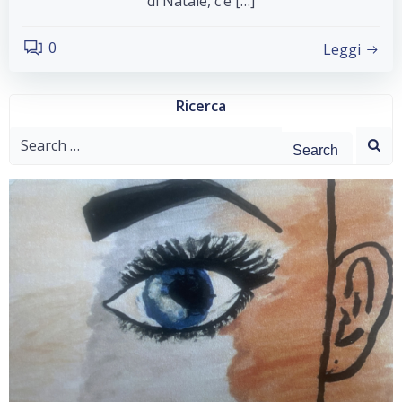
di Natale, c’è […]
0
Leggi
Ricerca
Search
for: