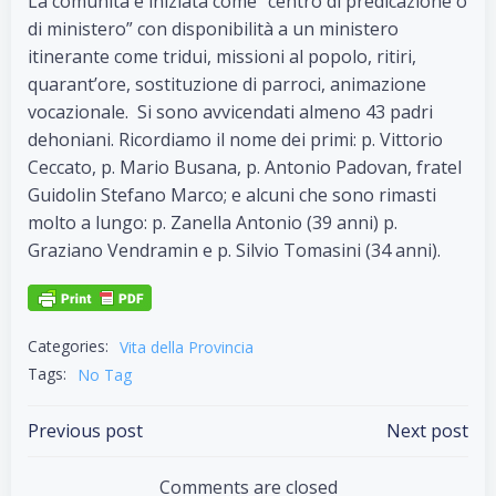
La comunità è iniziata come “centro di predicazione o
di ministero” con disponibilità a un ministero
itinerante come tridui, missioni al popolo, ritiri,
quarant’ore, sostituzione di parroci, animazione
vocazionale. Si sono avvicendati almeno 43 padri
dehoniani. Ricordiamo il nome dei primi: p. Vittorio
Ceccato, p. Mario Busana, p. Antonio Padovan, fratel
Guidolin Stefano Marco; e alcuni che sono rimasti
molto a lungo: p. Zanella Antonio (39 anni) p.
Graziano Vendramin e p. Silvio Tomasini (34 anni).
Categories:
Vita della Provincia
Tags:
No Tag
Post
Post
Previous post
Next post
navigation
navigation
Comments are closed