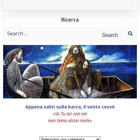
Ricerca
Search
for:
Appena saliti sulla barca, il vento cessò
«Se Tu sei con me
non temo alcun male»
Categorie