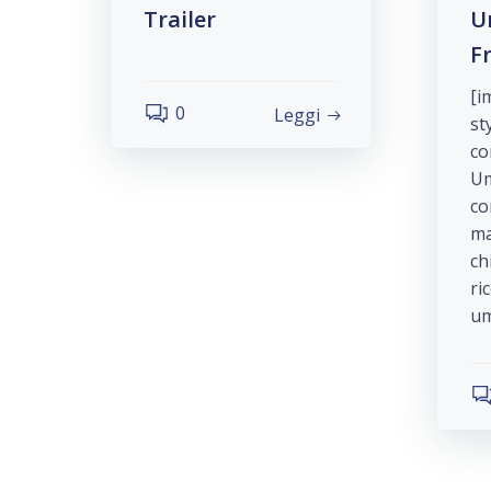
Trailer
U
Fr
[i
0
Leggi
st
co
Um
co
ma
ch
ri
um