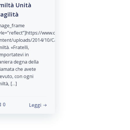
miltà Unità
agilità
mage_frame
yle=”reflect”]https://www.dehoniani.it/wp-
ntent/uploads/2014/10/CapitoloCelebrazione5.jpg[/image_
iltà. «Fratelli,
mportatevi in
niera degna della
iamata che avete
cevuto, con ogni
iltà, […]
0
Leggi