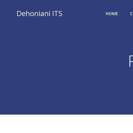
Vai
al
Dehoniani ITS
HOME
C
contenuto