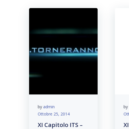
by
admin
by
Ottobre 25, 2014
Ot
XI Capitolo ITS –
XI