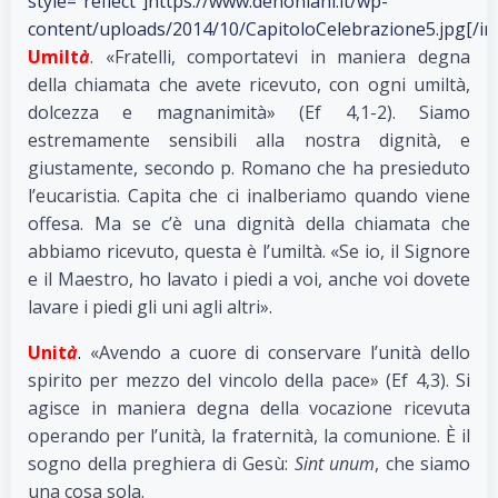
style=”reflect”]https://www.dehoniani.it/wp-
content/uploads/2014/10/CapitoloCelebrazione5.jpg[/i
Umilt
à
. «Fratelli, comportatevi in maniera degna
della chiamata che avete ricevuto, con ogni umiltà,
dolcezza e magnanimità» (Ef 4,1-2). Siamo
estremamente sensibili alla nostra dignità, e
giustamente, secondo p. Romano che ha presieduto
l’eucaristia. Capita che ci inalberiamo quando viene
offesa. Ma se c’è una dignità della chiamata che
abbiamo ricevuto, questa è l’umiltà. «Se io, il Signore
e il Maestro, ho lavato i piedi a voi, anche voi dovete
lavare i piedi gli uni agli altri».
Unit
à
.
«Avendo a cuore di conservare l’unità dello
spirito per mezzo del vincolo della pace» (Ef 4,3). Si
agisce in maniera degna della vocazione ricevuta
operando per l’unità, la fraternità, la comunione. È il
sogno della preghiera di Gesù:
Sint unum
, che siamo
una cosa sola.