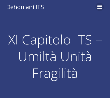
Vai
Dehoniani ITS
al
contenuto
XI Capitolo ITS –
Umiltà Unità
Fragilità