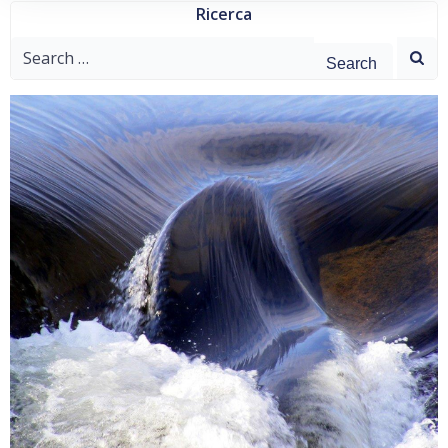
Ricerca
Search
for: