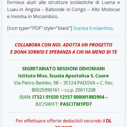
fornisce aiuti alle strutture scolastiche di Luena e
Luau in Angola – Babonde in Congo – Alto Molocue
e Invinha in Mozambico.
[icon type=”PDF” style=”black”]
Scarica il volantino
.
COLLABORA CON NOI. ADOTTA UN PROGETTO
E DONA SORRISI E SPERANZA A CHI HA MENO DI TE
SEGRETARIATO MISSIONI DEHONIANI
Istituto Miss. Scuola Apostolica S. Cuore
Via Pietro Bembo, 98 – 35124 PADOVA
–
C. Fisc.
80025990161 – c.c.p. 20611208
IBAN:
IT52 I 01030 12157 000001883904
–
BIC/SWIFT:
PASCITM1PD7
Per effettuare offerte deducibili secondo il
DL