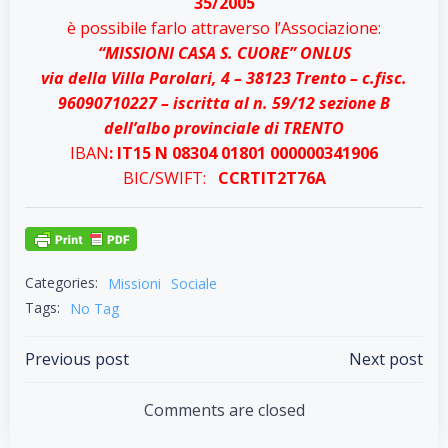
35/2005
è possibile farlo attraverso l’Associazione:
“MISSIONI CASA S. CUORE” ONLUS
via della Villa Parolari, 4 – 38123 Trento – c.fisc.
96090710227 – iscritta al n. 59/12 sezione B
dell’albo provinciale di TRENTO
IBAN
: IT15 N 08304 01801 000000341906
BIC/SWIFT:
CCRTIT2T76A
Categories:
Missioni
Sociale
Tags:
No Tag
Post
Post
Previous post
Next post
navigation
navigation
Comments are closed