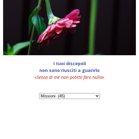
I tuoi discepoli
non sono riusciti a guarirlo
«Senza di me non potete fare nulla»
Categorie