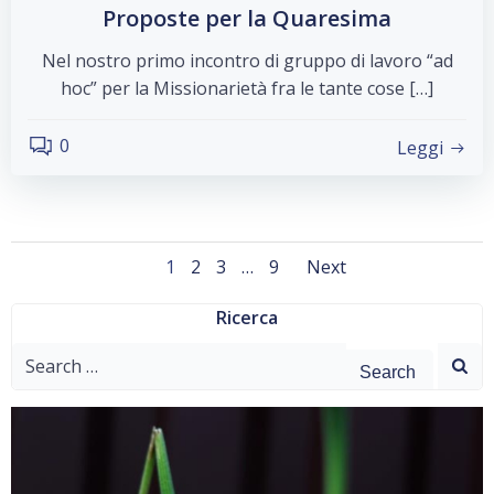
Proposte per la Quaresima
Nel nostro primo incontro di gruppo di lavoro “ad
hoc” per la Missionarietà fra le tante cose […]
0
Leggi
Posts
Posts
Page
Page
Page
Page
1
2
3
…
9
Next
navigation
navigati
Ricerca
Search
for: