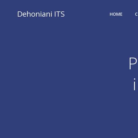
Vai
al
Dehoniani ITS
HOME
C
contenuto
P