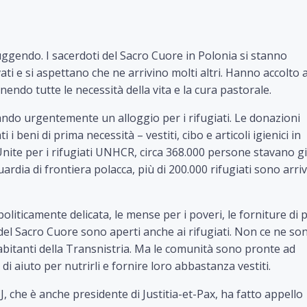
gendo. I sacerdoti del Sacro Cuore in Polonia si stanno
ati e si aspettano che ne arrivino molti altri. Hanno accolto 
endo tutte le necessità della vita e la cura pastorale.
ando urgentemente un alloggio per i rifugiati. Le donazioni
i i beni di prima necessità – vestiti, cibo e articoli igienici in
nite per i rifugiati UNHCR, circa 368.000 persone stavano g
dia di frontiera polacca, più di 200.000 rifugiati sono arriv
politicamente delicata, le mense per i poveri, le forniture di
i del Sacro Cuore sono aperti anche ai rifugiati. Non ce ne so
 abitanti della Transnistria. Ma le comunità sono pronte ad
di aiuto per nutrirli e fornire loro abbastanza vestiti.
, che è anche presidente di Justitia-et-Pax, ha fatto appello