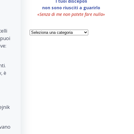
I tuoi discepoli
non sono riusciti a guarirlo
«Senza di me non potete fare nulla»
elli
Categorie
 puoi
ve:
ti.
, è
ejnik
avano