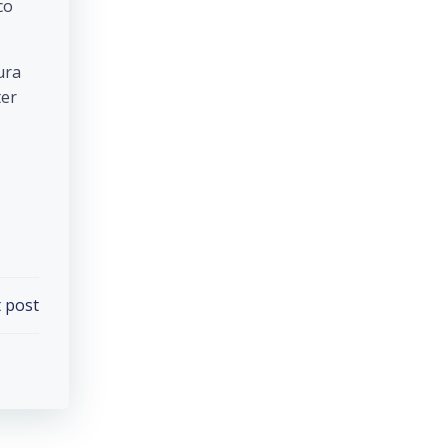
co
ura
ter
 post