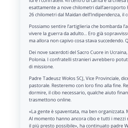
lui e i confratelli. «Il centro di carità e la chi
esattamente a nove chilometri dall’aeroporto 
26 chilometri dal Maidan dell’Indipendenza, il c
Possiamo sentire l’artiglieria che bombarda l’
vivere la guerra da adulto… Ero già sopravvis
ma allora non capivo cosa stava succedendo. Qu
Dei nove sacerdoti del Sacro Cuore in Ucraina,
Polonia. I confratelli stranieri avrebbero potut
di missione.
Padre Tadeusz Wołos SCJ, Vice Provinciale, dic
pastorale. Resteremo con loro fino alla fine. 
dormire, il cibo necessario, qualche aiuto finan
trasmettono online.
«La gente è spaventata, ma ben organizzata. M
Al momento hanno ancora cibo e tutti i mezzi n
il più presto possibile», ha continuato padre 