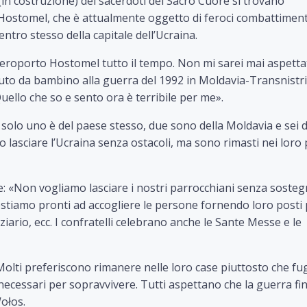
esa (in costruzione) dei sacerdoti del Sacro Cuore si trovano
Hostomel, che è attualmente oggetto di feroci combattimenti
entro stesso della capitale dell’Ucraina.
aeroporto Hostomel tutto il tempo. Non mi sarei mai aspetta
suto da bambino alla guerra del 1992 in Moldavia-Transnistri
ello che so e sento ora è terribile per me».
 solo uno è del paese stesso, due sono della Moldavia e sei d
o lasciare l’Ucraina senza ostacoli, ma sono rimasti nei loro 
e: «Non vogliamo lasciare i nostri parrocchiani senza soste
Restiamo pronti ad accogliere le persone fornendo loro posti
ziario, ecc. I confratelli celebrano anche le Sante Messe e le
olti preferiscono rimanere nelle loro case piuttosto che fug
ecessari per sopravvivere. Tutti aspettano che la guerra fin
Wołos.