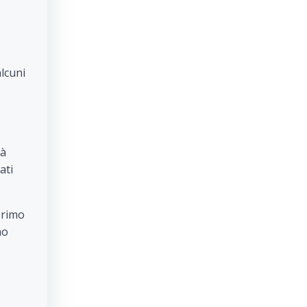
alcuni
ià
ati
 primo
no