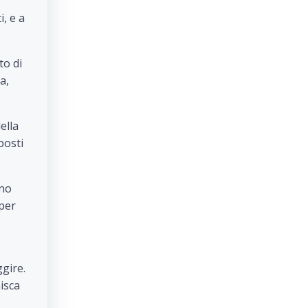
, e a
to di
a,
ella
posti
gno
 per
gire.
isca