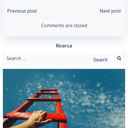
Post
Post
Previous post
Next post
navigation
navigation
Comments are closed
Ricerca
Search
for: