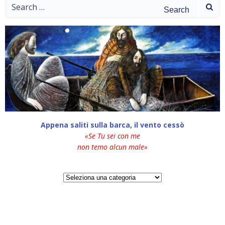
Search
for:
Appena saliti sulla barca, il vento cessò
«Se Tu sei con me
non temo alcun male»
Categorie