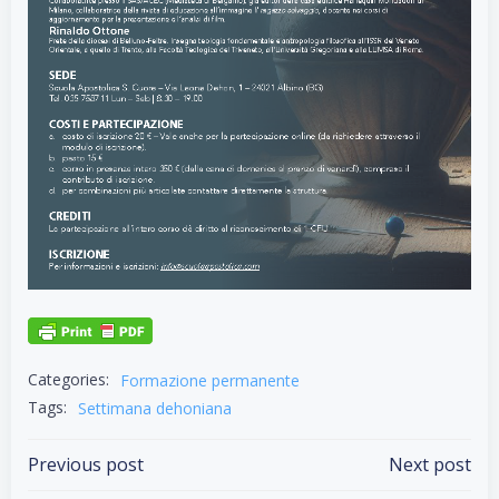
Categories:
Formazione permanente
Tags:
Settimana dehoniana
Post
Post
Previous post
Next post