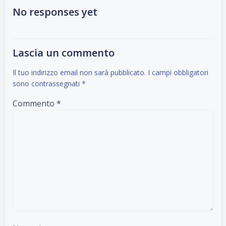
navigation
navigation
No responses yet
Lascia un commento
Il tuo indirizzo email non sarà pubblicato.
I campi obbligatori
sono contrassegnati
*
Commento
*