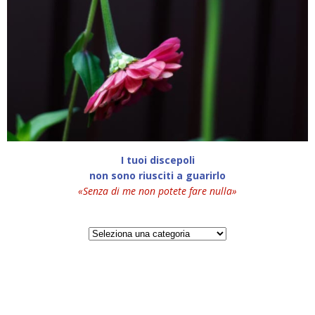
I tuoi discepoli
non sono riusciti a guarirlo
«Senza di me non potete fare nulla»
Categorie