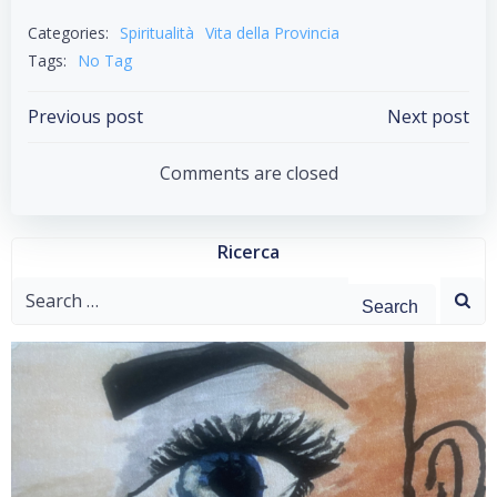
Categories:
Spiritualità
Vita della Provincia
Tags:
No Tag
Post
Post
Previous post
Next post
navigation
navigation
Comments are closed
Ricerca
Search
for: