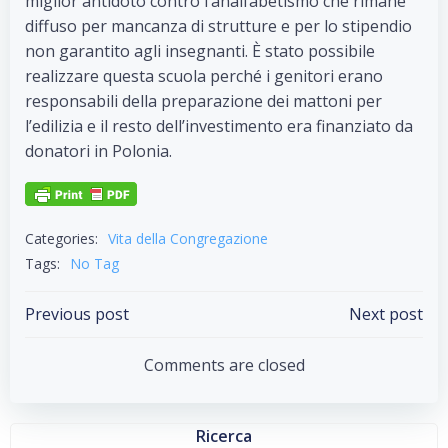
miglior antidoto contro l’analfabetismo che rimane
diffuso per mancanza di strutture e per lo stipendio
non garantito agli insegnanti. È stato possibile
realizzare questa scuola perché i genitori erano
responsabili della preparazione dei mattoni per
l’edilizia e il resto dell’investimento era finanziato da
donatori in Polonia.
Categories:
Vita della Congregazione
Tags:
No Tag
Post
Post
Previous post
Next post
navigation
navigation
Comments are closed
Ricerca