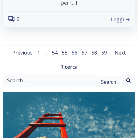
per […]
0
Leggi
Posts
Posts
Pos
Page
Page
Page
Page
Page
Page
Page
Previous
1
…
54
55
56
57
58
59
Next
navigation
navigation
nav
Ricerca
Search
for: