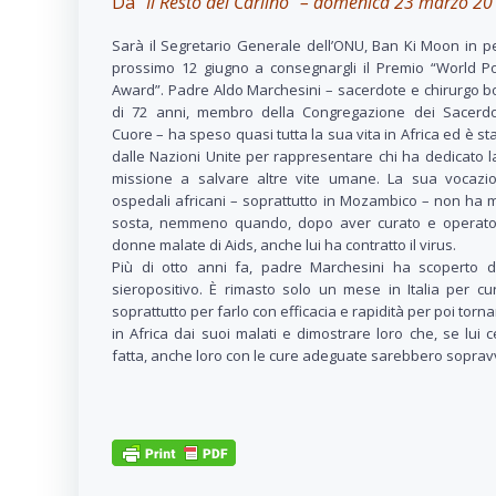
Da
“Il Resto del Carlino” – domenica 23 marzo 2
Sarà il Segretario Generale dell’ONU, Ban Ki Moon in pe
prossimo 12 giugno a consegnargli il Premio “World P
Award”. Padre Aldo Marchesini – sacerdote e chirurgo 
di 72 anni, membro della Congregazione dei Sacerdot
Cuore – ha speso quasi tutta la sua vita in Africa ed è st
dalle Nazioni Unite per rappresentare chi ha dedicato l
missione a salvare altre vite umane. La sua vocazio
ospedali africani – soprattutto in Mozambico – non ha 
sosta, nemmeno quando, dopo aver curato e operato
donne malate di Aids, anche lui ha contratto il virus.
Più di otto anni fa, padre Marchesini ha scoperto d
sieropositivo. È rimasto solo un mese in Italia per cu
soprattutto per farlo con efficacia e rapidità per poi torn
in Africa dai suoi malati e dimostrare loro che, se lui c
fatta, anche loro con le cure adeguate sarebbero sopravv