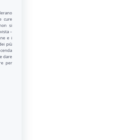
iderano
e cure
non si
vista –
ine e i
dei più
vicenda
se dare
re per