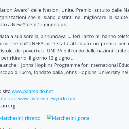
ation Award” delle Nazioni Unite. Premio istituito dalle N
anizzazioni che si siano distinti nel migliorare la salute
to a New York il 12 giugno p.v.
ata a sua sorella, annunciava: … Ieri l’altro mi hanno tele
rmi che dall’UNFPA mi è stato attribuito un premio per i
stole, dei poveri ecc. UNFPA è il fondo delle nazioni Unite 
er ritirarlo, il giorno 12 giugno …
a anche il Johns Hopkins Programme for International Educ
scopo di lucro, fondato dalla Johns Hopkins University ne
o sito
www.padrealdo.net
blica.it
www.lavocedinewyork.com
.un.org