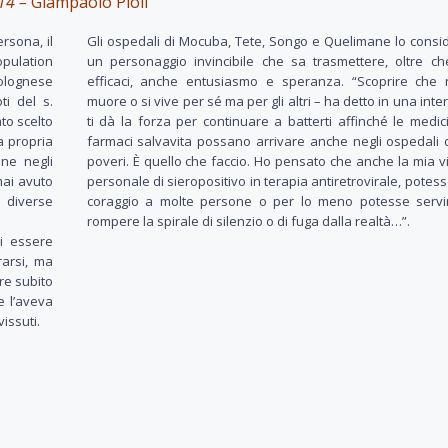
014 –
Giampaolo Pioli
rsona, il
Gli ospedali di Mocuba, Tete, Songo e Quelimane lo cons
opulation
un personaggio invincibile che sa trasmettere, oltre ch
bolognese
efficaci, anche entusiasmo e speranza. “Scoprire che 
i del s.
muore o si vive per sé ma per gli altri – ha detto in una inter
ato scelto
ti dà la forza per continuare a batterti affinché le medic
a propria
farmaci salvavita possano arrivare anche negli ospedali 
ne negli
poveri. È quello che faccio. Ho pensato che anche la mia 
mai avuto
personale di sieropositivo in terapia antiretrovirale, potes
 diverse
coraggio a molte persone o per lo meno potesse servi
rompere la spirale di silenzio o di fuga dalla realtà…”.
i essere
rarsi, ma
are subito
e l’aveva
issuti.