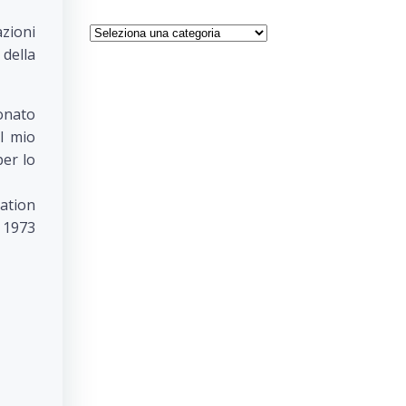
Categorie
azioni
 della
fonato
l mio
per lo
ation
l 1973