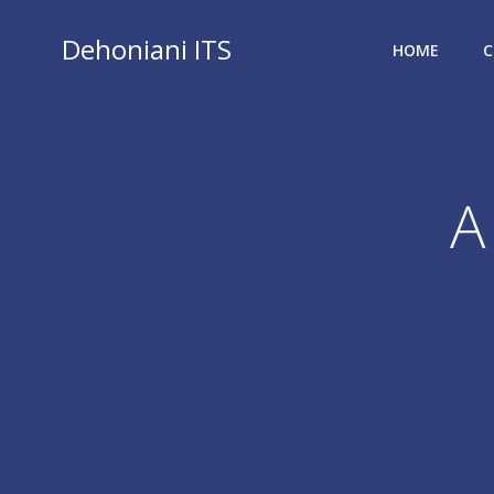
Vai
al
Dehoniani ITS
HOME
C
contenuto
A