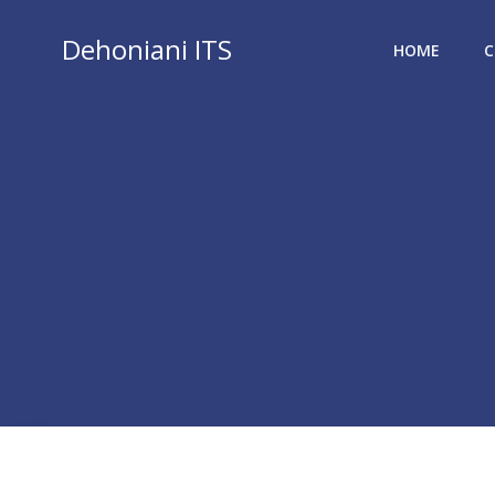
Vai
al
Dehoniani ITS
HOME
C
contenuto