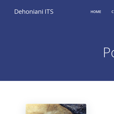
Vai
al
Dehoniani ITS
HOME
C
contenuto
P