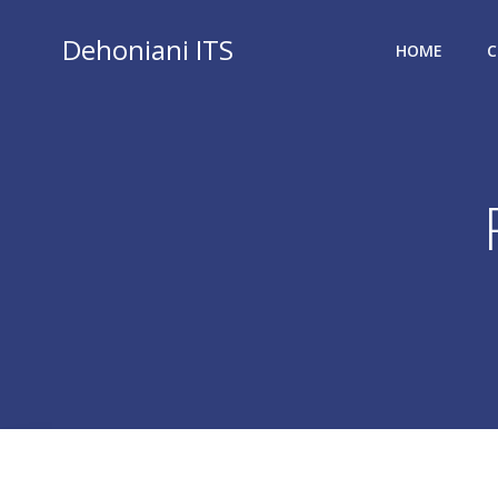
Vai
al
Dehoniani ITS
HOME
C
contenuto