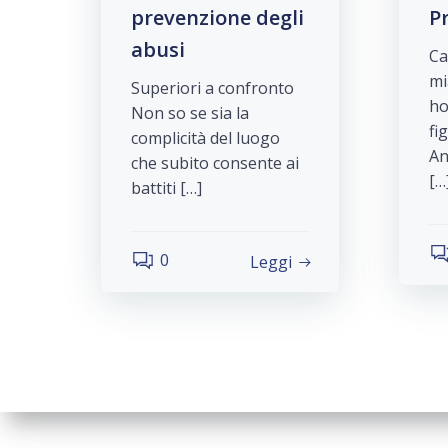
prevenzione degli
P
abusi
Ca
mi
Superiori a confronto
ho
Non so se sia la
fi
complicità del luogo
An
che subito consente ai
[…
battiti […]
0
Leggi