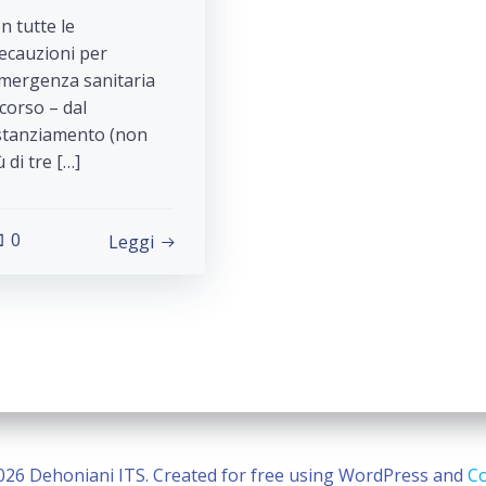
n tutte le
ecauzioni per
emergenza sanitaria
 corso – dal
stanziamento (non
ù di tre […]
0
Leggi
026 Dehoniani ITS. Created for free using WordPress and
Co