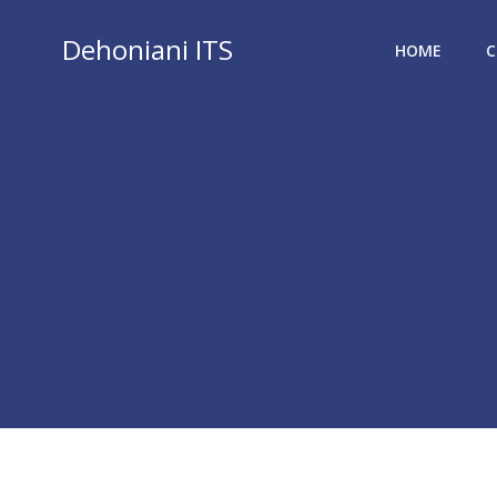
Vai
al
Dehoniani ITS
HOME
C
contenuto