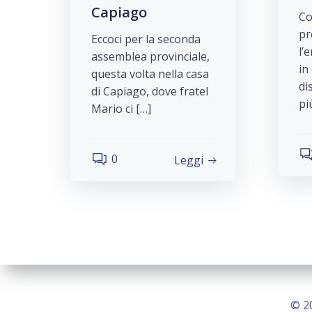
Capiago
Co
pr
Eccoci per la seconda
l’
assemblea provinciale,
in
questa volta nella casa
di
di Capiago, dove fratel
pi
Mario ci […]
0
Leggi
© 2