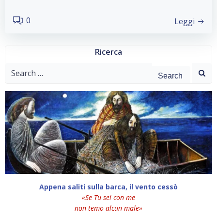
0
Leggi
Ricerca
Search
for:
Appena saliti sulla barca, il vento cessò
«Se Tu sei con me
non temo alcun male»