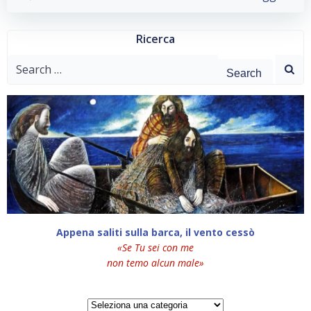
Ricerca
Search
for:
Appena saliti sulla barca, il vento cessò
«Se Tu sei con me
non temo alcun male»
Categorie