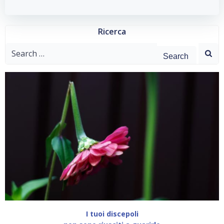
Ricerca
Search
for:
I tuoi discepoli