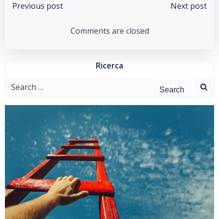
Post
Post
Previous post
Next post
navigation
navigation
Comments are closed
Ricerca
Search
for: