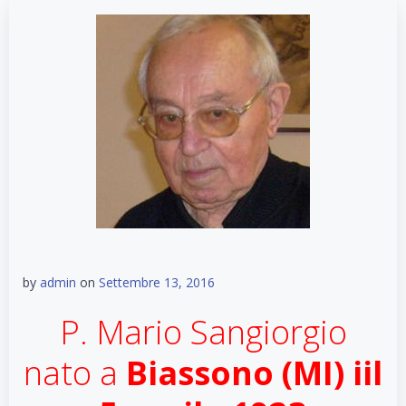
by
admin
on
Settembre 13, 2016
P. Mario Sangiorgio
nato a
Biassono (MI) iil