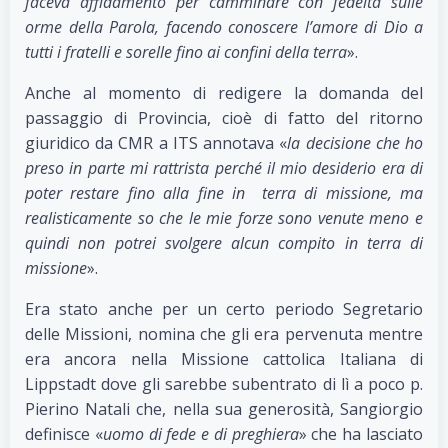
faceva affidamento per camminare con fedeltà sulle
orme della Parola, facendo conoscere l’amore di Dio a
tutti i fratelli e sorelle fino ai confini della terra
».
Anche al momento di redigere la domanda del
passaggio di Provincia, cioè di fatto del ritorno
giuridico da CMR a ITS annotava «
la decisione che ho
preso in parte mi rattrista perché il mio desiderio era di
poter restare fino alla fine in terra di missione, ma
realisticamente so che le mie forze sono venute meno e
quindi non potrei svolgere alcun compito in terra di
missione
».
Era stato anche per un certo periodo Segretario
delle Missioni, nomina che gli era pervenuta mentre
era ancora nella Missione cattolica Italiana di
Lippstadt dove gli sarebbe subentrato di lì a poco p.
Pierino Natali che, nella sua generosità, Sangiorgio
definisce «
uomo di fede e di preghiera
» che ha lasciato