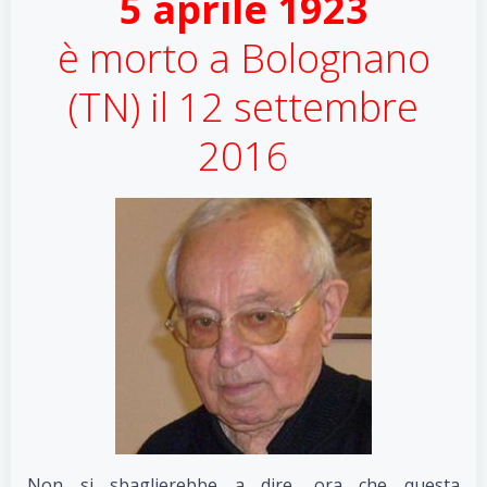
5 aprile 1923
è morto a Bolognano
(TN) il 12 settembre
2016
Non si sbaglierebbe a dire, ora che questa