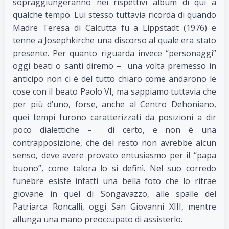
sopraggiungeranno nei rispettivi album di qui a
qualche tempo. Lui stesso tuttavia ricorda di quando
Madre Teresa di Calcutta fu a Lippstadt (1976) e
tenne a Josephkirche una discorso al quale era stato
presente. Per quanto riguarda invece “personaggi”
oggi beati o santi diremo – una volta premesso in
anticipo non ci è del tutto chiaro come andarono le
cose con il beato Paolo VI, ma sappiamo tuttavia che
per più d’uno, forse, anche al Centro Dehoniano,
quei tempi furono caratterizzati da posizioni a dir
poco dialettiche – di certo, e non è una
contrapposizione, che del resto non avrebbe alcun
senso, deve avere provato entusiasmo per il “papa
buono”, come talora lo si definì. Nel suo corredo
funebre esiste infatti una bella foto che lo ritrae
giovane in quel di Songavazzo, alle spalle del
Patriarca Roncalli, oggi San Giovanni XIII, mentre
allunga una mano preoccupato di assisterlo.