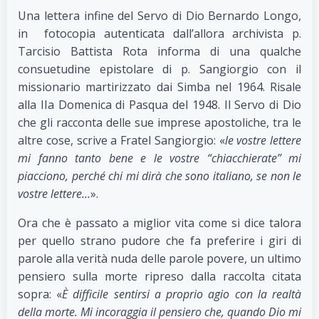
Una lettera infine del Servo di Dio Bernardo Longo,
in fotocopia autenticata dall’allora archivista p.
Tarcisio Battista Rota informa di una qualche
consuetudine epistolare di p. Sangiorgio con il
missionario martirizzato dai Simba nel 1964. Risale
alla IIa Domenica di Pasqua del 1948. Il Servo di Dio
che gli racconta delle sue imprese apostoliche, tra le
altre cose, scrive a Fratel Sangiorgio: «
le vostre lettere
mi fanno tanto bene e le vostre “chiacchierate” mi
piacciono, perché chi mi dirà che sono italiano, se non le
vostre lettere…
».
Ora che è passato a miglior vita come si dice talora
per quello strano pudore che fa preferire i giri di
parole alla verità nuda delle parole povere, un ultimo
pensiero sulla morte ripreso dalla raccolta citata
sopra: «
È difficile sentirsi a proprio agio con la realtà
della morte. Mi incoraggia il pensiero che, quando Dio mi