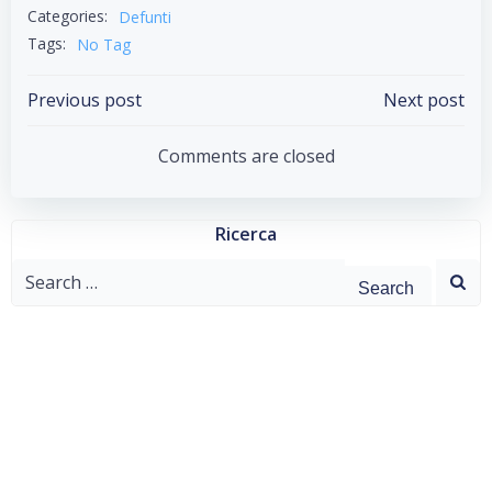
Categories:
Defunti
Tags:
No Tag
Post
Post
Previous post
Next post
navigation
navigation
Comments are closed
Ricerca
Search
for: