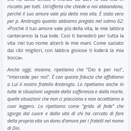
riscatto per tutti. Un’offerta che chiede a noi abbandono,
perché il suo amore vale più della mia vita. È stato vero
per p. Ambrogio quanto abbiamo pregato nel salmo 62:
«
Poiché il tuo amore vale più della vita, le mie labbra
canteranno la tua lode. Così ti benedirò per tutta la
vita :nel tuo nome alzerò le mie mani. Come saziato
dai cibi migliori, con labbra gioiose ti loderà la mia
bocca
».
Anche oggi, insieme, ripetiamo che
“Dio è per noi”,
“intercede per noi”.
È con questa fiducia che affidiamo
a Lui il nostro fratello Ambrogio. Lo ripetiamo anche in
tutte le situazioni segnate dalla sofferenza e dalla morte,
quelle situazioni che non ci piacciono e non accettiamo a
cuor leggero. Lo ripetiamo come “grido di fede” che
sgorga dal cuore e dalla vita di chi ha cercato di fare
della propria vita un dono d’amore per i fratelli nel nome
di Dio.