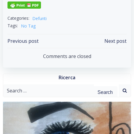
Categories:
Defunti
Tags:
No Tag
Post
Post
Previous post
Next post
navigation
navigation
Comments are closed
Ricerca
Search
for: