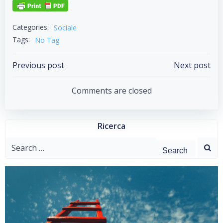
Categories:
Sociale
Tags:
No Tag
Post
Post
Previous post
Next post
navigation
navigation
Comments are closed
Ricerca
Search
for: